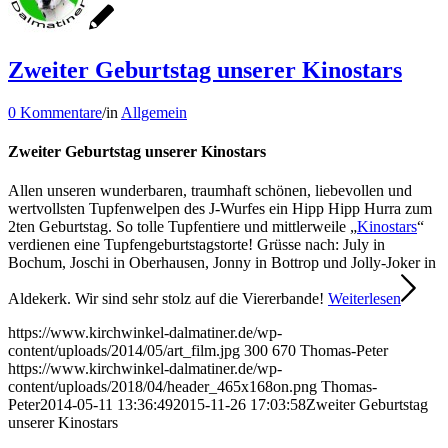
Zweiter Geburtstag unserer Kinostars
0 Kommentare
/
in
Allgemein
Zweiter Geburtstag unserer Kinostars
Allen unseren wunderbaren, traumhaft schönen, liebevollen und
wertvollsten Tupfenwelpen des J-Wurfes ein Hipp Hipp Hurra zum
2ten Geburtstag. So tolle Tupfentiere und mittlerweile „
Kinostars
“
verdienen eine Tupfengeburtstagstorte! Grüsse nach: July in
Bochum, Joschi in Oberhausen, Jonny in Bottrop und Jolly-Joker in
Aldekerk. Wir sind sehr stolz auf die Viererbande!
Weiterlesen
https://www.kirchwinkel-dalmatiner.de/wp-
content/uploads/2014/05/art_film.jpg
300
670
Thomas-Peter
https://www.kirchwinkel-dalmatiner.de/wp-
content/uploads/2018/04/header_465x168on.png
Thomas-
Peter
2014-05-11 13:36:49
2015-11-26 17:03:58
Zweiter Geburtstag
unserer Kinostars