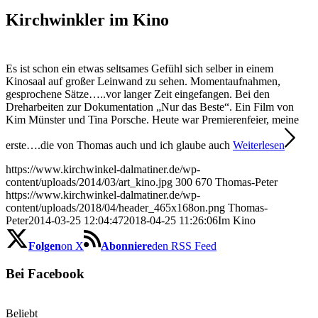
Kirchwinkler im Kino
Es ist schon ein etwas seltsames Gefühl sich selber in einem
Kinosaal auf großer Leinwand zu sehen. Momentaufnahmen,
gesprochene Sätze…..vor langer Zeit eingefangen. Bei den
Dreharbeiten zur Dokumentation „Nur das Beste“. Ein Film von
Kim Münster und Tina Porsche. Heute war Premierenfeier, meine
erste….die von Thomas auch und ich glaube auch
Weiterlesen
https://www.kirchwinkel-dalmatiner.de/wp-
content/uploads/2014/03/art_kino.jpg
300
670
Thomas-Peter
https://www.kirchwinkel-dalmatiner.de/wp-
content/uploads/2018/04/header_465x168on.png
Thomas-
Peter
2014-03-25 12:04:47
2018-04-25 11:26:06
Im Kino
Folgen
on X
Abonniere
den RSS Feed
Bei Facebook
Beliebt