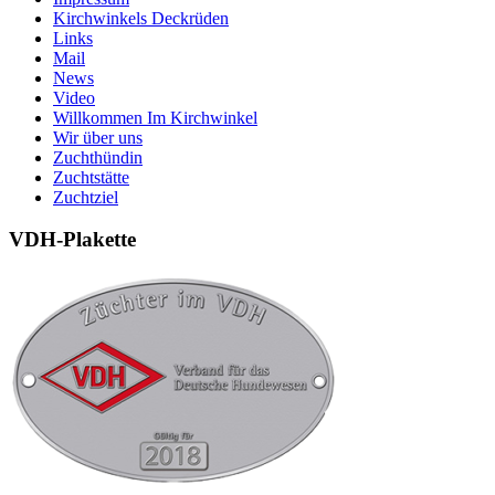
Kirchwinkels Deckrüden
Links
Mail
News
Video
Willkommen Im Kirchwinkel
Wir über uns
Zuchthündin
Zuchtstätte
Zuchtziel
VDH-Plakette