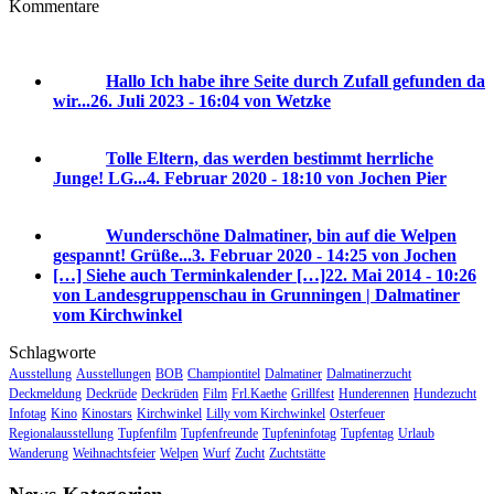
Kommentare
Hallo Ich habe ihre Seite durch Zufall gefunden da
wir...
26. Juli 2023 - 16:04 von Wetzke
Tolle Eltern, das werden bestimmt herrliche
Junge! LG...
4. Februar 2020 - 18:10 von Jochen Pier
Wunderschöne Dalmatiner, bin auf die Welpen
gespannt! Grüße...
3. Februar 2020 - 14:25 von Jochen
[…] Siehe auch Terminkalender […]
22. Mai 2014 - 10:26
von Landesgruppenschau in Grunningen | Dalmatiner
vom Kirchwinkel
Schlagworte
Ausstellung
Ausstellungen
BOB
Championtitel
Dalmatiner
Dalmatinerzucht
Deckmeldung
Deckrüde
Deckrüden
Film
Frl.Kaethe
Grillfest
Hunderennen
Hundezucht
Infotag
Kino
Kinostars
Kirchwinkel
Lilly vom Kirchwinkel
Osterfeuer
Regionalausstellung
Tupfenfilm
Tupfenfreunde
Tupfeninfotag
Tupfentag
Urlaub
Wanderung
Weihnachtsfeier
Welpen
Wurf
Zucht
Zuchtstätte