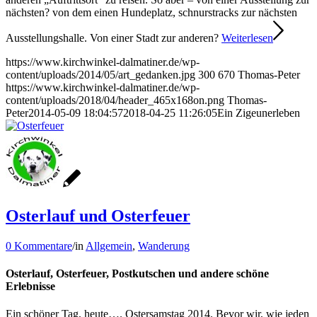
nächsten? von dem einen Hundeplatz, schnurstracks zur nächsten
Ausstellungshalle. Von einer Stadt zur anderen?
Weiterlesen
https://www.kirchwinkel-dalmatiner.de/wp-
content/uploads/2014/05/art_gedanken.jpg
300
670
Thomas-Peter
https://www.kirchwinkel-dalmatiner.de/wp-
content/uploads/2018/04/header_465x168on.png
Thomas-
Peter
2014-05-09 18:04:57
2018-04-25 11:26:05
Ein Zigeunerleben
Osterlauf und Osterfeuer
0 Kommentare
/
in
Allgemein
,
Wanderung
Osterlauf, Osterfeuer, Postkutschen und andere schöne
Erlebnisse
Ein schöner Tag, heute…. Ostersamstag 2014. Bevor wir, wie jeden